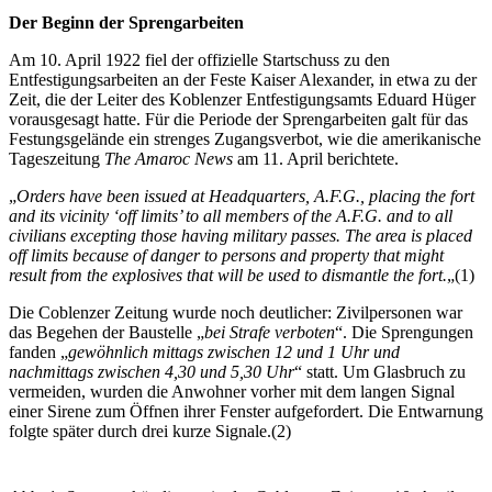
Der Beginn der Sprengarbeiten
Am 10. April 1922 fiel der offizielle Startschuss zu den
Entfestigungsarbeiten an der Feste Kaiser Alexander, in etwa zu der
Zeit, die der Leiter des Koblenzer Entfestigungsamts Eduard Hüger
vorausgesagt hatte. Für die Periode der Sprengarbeiten galt für das
Festungsgelände ein strenges Zugangsverbot, wie die amerikanische
Tageszeitung
The Amaroc News
am 11. April berichtete.
„
Orders have been issued at Headquarters, A.F.G., placing the fort
and its vicinity ‘off limits’ to all members of the A.F.G. and to all
civilians excepting those having military passes. The area is placed
off limits because of danger to persons and property that might
result from the explosives that will be used to dismantle the fort.
„(1)
Die Coblenzer Zeitung wurde noch deutlicher: Zivilpersonen war
das Begehen der Baustelle „
bei Strafe verboten
“. Die Sprengungen
fanden „
gewöhnlich mittags zwischen 12 und 1 Uhr und
nachmittags zwischen 4,30 und 5,30 Uhr
“ statt. Um Glasbruch zu
vermeiden, wurden die Anwohner vorher mit dem langen Signal
einer Sirene zum Öffnen ihrer Fenster aufgefordert. Die Entwarnung
folgte später durch drei kurze Signale.(2)