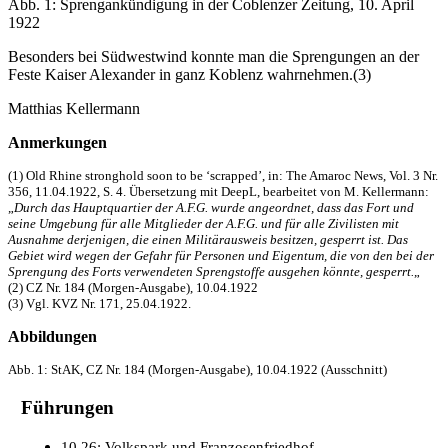
Abb. 1: Sprengankündigung in der Coblenzer Zeitung, 10. April
1922
Besonders bei Südwestwind konnte man die Sprengungen an der
Feste Kaiser Alexander in ganz Koblenz wahrnehmen.(3)
Matthias Kellermann
Anmerkungen
(1) Old Rhine stronghold soon to be ‘scrapped’, in: The Amaroc News, Vol. 3 Nr.
356, 11.04.1922, S. 4. Übersetzung mit DeepL, bearbeitet von M. Kellermann:
„
Durch das Hauptquartier der A.F.G. wurde angeordnet, dass das Fort und
seine Umgebung für alle Mitglieder der A.F.G. und für alle Zivilisten mit
Ausnahme derjenigen, die einen Militärausweis besitzen, gesperrt ist. Das
Gebiet wird wegen der Gefahr für Personen und Eigentum, die von den bei der
Sprengung des Forts verwendeten Sprengstoffe ausgehen könnte, gesperrt.
„
(2) CZ Nr. 184 (Morgen-Ausgabe), 10.04.1922
(3) Vgl. KVZ Nr. 171, 25.04.1922.
Abbildungen
Abb. 1: StAK, CZ Nr. 184 (Morgen-Ausgabe), 10.04.1922 (Ausschnitt)
Führungen
10.26: Volkspark und Franzosenfriedhof