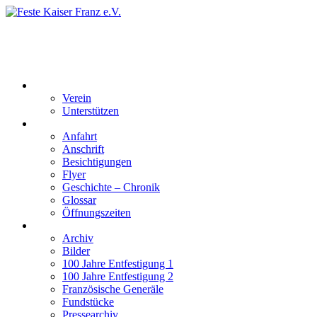
Feste Kaiser Franz e.V.
Veste Kaiser Franz | Erbauet unter Friedrich Wilhelm III | In den
Jahren 1817 bis 1820
Der Verein
Verein
Unterstützen
Besucherinformation
Anfahrt
Anschrift
Besichtigungen
Flyer
Geschichte – Chronik
Glossar
Öffnungszeiten
Interaktiv
Archiv
Bilder
100 Jahre Entfestigung 1
100 Jahre Entfestigung 2
Französische Generäle
Fundstücke
Pressearchiv