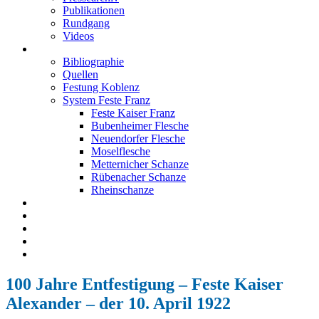
Publikationen
Rundgang
Videos
Festung Koblenz
Bibliographie
Quellen
Festung Koblenz
System Feste Franz
Feste Kaiser Franz
Bubenheimer Flesche
Neuendorfer Flesche
Moselflesche
Metternicher Schanze
Rübenacher Schanze
Rheinschanze
Neuendorfer Flesche
Kontakt
Impressum
Datenschutz
English
100 Jahre Entfestigung – Feste Kaiser
Alexander – der 10. April 1922