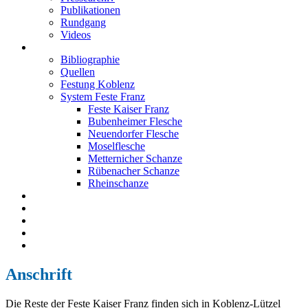
Publikationen
Rundgang
Videos
Festung Koblenz
Bibliographie
Quellen
Festung Koblenz
System Feste Franz
Feste Kaiser Franz
Bubenheimer Flesche
Neuendorfer Flesche
Moselflesche
Metternicher Schanze
Rübenacher Schanze
Rheinschanze
Neuendorfer Flesche
Kontakt
Impressum
Datenschutz
English
Anschrift
Die Reste der Feste Kaiser Franz finden sich in Koblenz-Lützel