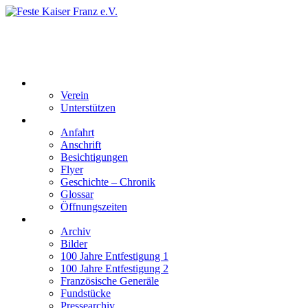
Feste Kaiser Franz e.V.
Veste Kaiser Franz | Erbauet unter Friedrich Wilhelm III | In den
Jahren 1817 bis 1820
Der Verein
Verein
Unterstützen
Besucherinformation
Anfahrt
Anschrift
Besichtigungen
Flyer
Geschichte – Chronik
Glossar
Öffnungszeiten
Interaktiv
Archiv
Bilder
100 Jahre Entfestigung 1
100 Jahre Entfestigung 2
Französische Generäle
Fundstücke
Pressearchiv