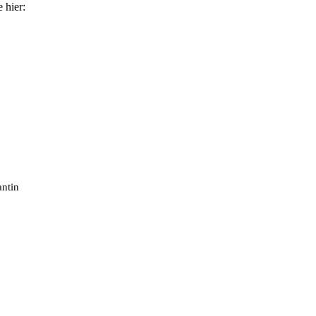
 hier:
antin