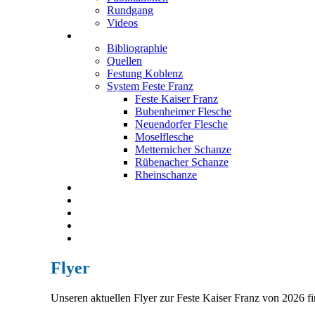
Rundgang
Videos
Festung Koblenz
Bibliographie
Quellen
Festung Koblenz
System Feste Franz
Feste Kaiser Franz
Bubenheimer Flesche
Neuendorfer Flesche
Moselflesche
Metternicher Schanze
Rübenacher Schanze
Rheinschanze
Neuendorfer Flesche
Kontakt
Impressum
Datenschutz
English
Flyer
Unseren aktuellen Flyer zur Feste Kaiser Franz von 2026 f