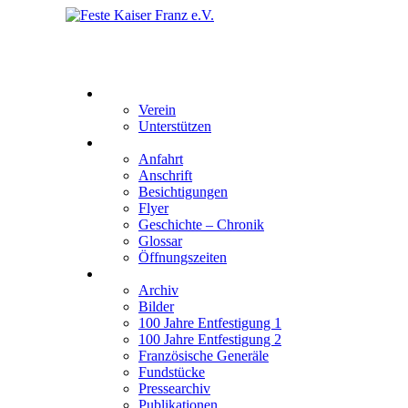
Feste Kaiser Franz e.V.
Veste Kaiser Franz | Erbauet unter Friedrich Wilhelm III | 
Der Verein
Verein
Unterstützen
Besucherinformation
Anfahrt
Anschrift
Besichtigungen
Flyer
Geschichte – Chronik
Glossar
Öffnungszeiten
Interaktiv
Archiv
Bilder
100 Jahre Entfestigung 1
100 Jahre Entfestigung 2
Französische Generäle
Fundstücke
Pressearchiv
Publikationen