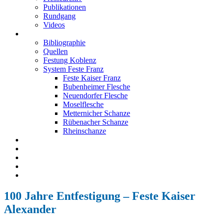
Publikationen
Rundgang
Videos
Festung Koblenz
Bibliographie
Quellen
Festung Koblenz
System Feste Franz
Feste Kaiser Franz
Bubenheimer Flesche
Neuendorfer Flesche
Moselflesche
Metternicher Schanze
Rübenacher Schanze
Rheinschanze
Neuendorfer Flesche
Kontakt
Impressum
Datenschutz
English
100 Jahre Entfestigung – Feste Kaiser
Alexander