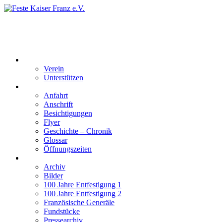
Feste Kaiser Franz e.V.
Veste Kaiser Franz | Erbauet unter Friedrich Wilhelm III | In den
Jahren 1817 bis 1820
Der Verein
Verein
Unterstützen
Besucherinformation
Anfahrt
Anschrift
Besichtigungen
Flyer
Geschichte – Chronik
Glossar
Öffnungszeiten
Interaktiv
Archiv
Bilder
100 Jahre Entfestigung 1
100 Jahre Entfestigung 2
Französische Generäle
Fundstücke
Pressearchiv