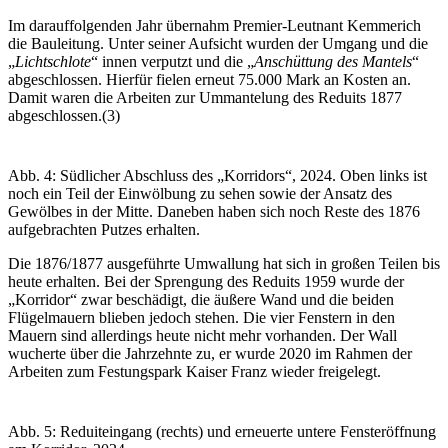
Im darauffolgenden Jahr übernahm Premier-Leutnant Kemmerich
die Bauleitung. Unter seiner Aufsicht wurden der Umgang und die
„
Lichtschlote
“ innen verputzt und die „
Anschüttung des Mantels
“
abgeschlossen. Hierfür fielen erneut 75.000 Mark an Kosten an.
Damit waren die Arbeiten zur Ummantelung des Reduits 1877
abgeschlossen.(3)
Abb. 4: Südlicher Abschluss des „Korridors“, 2024. Oben links ist
noch ein Teil der Einwölbung zu sehen sowie der Ansatz des
Gewölbes in der Mitte. Daneben haben sich noch Reste des 1876
aufgebrachten Putzes erhalten.
Die 1876/1877 ausgeführte Umwallung hat sich in großen Teilen bis
heute erhalten. Bei der Sprengung des Reduits 1959 wurde der
„Korridor“ zwar beschädigt, die äußere Wand und die beiden
Flügelmauern blieben jedoch stehen. Die vier Fenstern in den
Mauern sind allerdings heute nicht mehr vorhanden. Der Wall
wucherte über die Jahrzehnte zu, er wurde 2020 im Rahmen der
Arbeiten zum Festungspark Kaiser Franz wieder freigelegt.
Abb. 5: Reduiteingang (rechts) und erneuerte untere Fensteröffnung