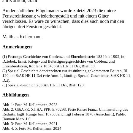
am Korridor, 2024
An der südlichen Flügelmauer wurde zuletzt 2023 die untere
Fenstereinfassung wiederhergestellt und mit einem Gitter
verschlossen. Es wäre zu wünschen, dass dies auch noch mit den
übrigen drei Fenstern geschieht.
Matthias Kellermann
Anmerkungen
(1) Festungs-Geschichte von Coblenz und Ehrenbreitstein 1834 bis 1905, in:
Dziobek, Ernst: Kriegs- und Befestigungsgeschichte von Coblenz und
Ehrenbreitstein, Koblenz 1834, StAK HK 11 Dzi, Blatt 58.
(2) Spezial-Geschichte der einzelnen zur Ausführung gekommenen Bauten, Bl.
120, in: StAK HK 11 Dzi (wie Anm. 1, künftig: Spezial-Geschichte, StAK HK 11
Dzi).
(3) Spezial-Geschichte, StAK HK 11 Dzi, Blatt 123.
Abbildungen
Abb. 1: Foto M. Kellermann, 2023
Abb. 2: GStA PK, XI. HA, FPK, E 70293, Feste Kaiser Franz: Ummantelung des
Reduits. Inglt. Runge Juni 1875, berichtigt Februar 1876 (Ausschnitt), Public
Domain Mark 1.0
Abb. 3: Foto M. Kellermann, 2021
Abb. 4, 5: Foto M. Kellermann, 2024