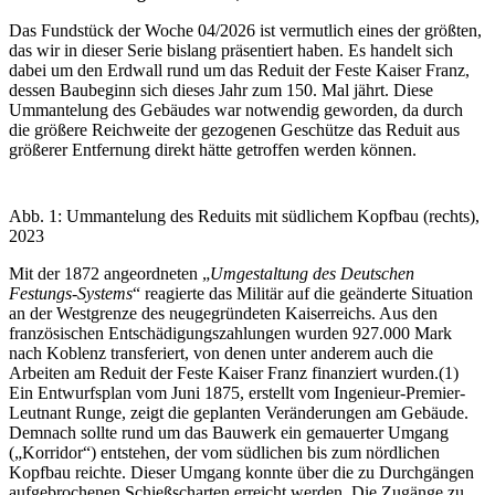
Das Fundstück der Woche 04/2026 ist vermutlich eines der größten,
das wir in dieser Serie bislang präsentiert haben. Es handelt sich
dabei um den Erdwall rund um das Reduit der Feste Kaiser Franz,
dessen Baubeginn sich dieses Jahr zum 150. Mal jährt. Diese
Ummantelung des Gebäudes war notwendig geworden, da durch
die größere Reichweite der gezogenen Geschütze das Reduit aus
größerer Entfernung direkt hätte getroffen werden können.
Abb. 1: Ummantelung des Reduits mit südlichem Kopfbau (rechts),
2023
Mit der 1872 angeordneten „
Umgestaltung des Deutschen
Festungs-Systems
“ reagierte das Militär auf die geänderte Situation
an der Westgrenze des neugegründeten Kaiserreichs. Aus den
französischen Entschädigungszahlungen wurden 927.000 Mark
nach Koblenz transferiert, von denen unter anderem auch die
Arbeiten am Reduit der Feste Kaiser Franz finanziert wurden.(1)
Ein Entwurfsplan vom Juni 1875, erstellt vom Ingenieur-Premier-
Leutnant Runge, zeigt die geplanten Veränderungen am Gebäude.
Demnach sollte rund um das Bauwerk ein gemauerter Umgang
(„Korridor“) entstehen, der vom südlichen bis zum nördlichen
Kopfbau reichte. Dieser Umgang konnte über die zu Durchgängen
aufgebrochenen Schießscharten erreicht werden. Die Zugänge zu