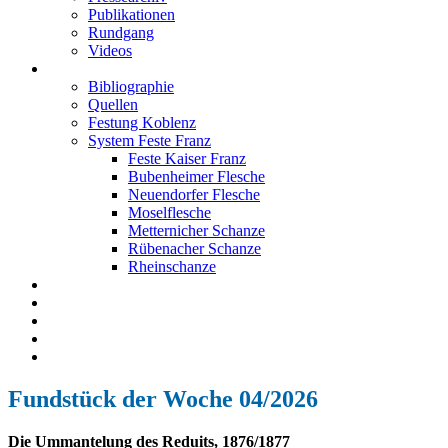
Publikationen
Rundgang
Videos
Festung Koblenz
Bibliographie
Quellen
Festung Koblenz
System Feste Franz
Feste Kaiser Franz
Bubenheimer Flesche
Neuendorfer Flesche
Moselflesche
Metternicher Schanze
Rübenacher Schanze
Rheinschanze
Neuendorfer Flesche
Kontakt
Impressum
Datenschutz
English
Fundstück der Woche 04/2026
Die Ummantelung des Reduits, 1876/1877