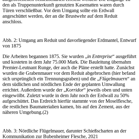
den als Truppenunterkunft genutzten Kasematten waren durch
Türen verschließbar. Vor dem Umgang sollte ein Erdwall
angeschüttet werden, der an die Brustwehr auf dem Reduit
anschloss.
Abb. 2: Umgang am Reduit und davorliegender Erdmantel, Entwurf
von 1875
Die Arbeiten begannen 1875. Sie wurden „
in Entreprise
“ ausgeführt
und kosteten in dem Jahr 75.000 Mark. Die Bauleitung übernahm
Premier-Leutnant Runge, der auch die Pläne erstellt hatte. Zunächst
wurden die Grabenmauer vor dem Reduit abgebrochen (hier befand
sich ursprünglich ein Trennungsgraben) und die „
Flügelmauern
“ an
dem südlichen und nördlichen Ende der geplanten Umwallung
errichtet. Außerdem wurde der „
Korridor
“ jeweils oben und unten
eingewölbt. Zuletzt wurde in dem Jahr noch der Erdwall zu 50%
aufgeschüttet. Das Erdreich hierfür stammte von der Moselflesche,
die restlichen Baumaterialien kamen, bis auf den Zement, aus der
näheren Umgebung.(2)
Abb. 3: Nördliche Flügelmauer, darunter Schießscharten an der
Kommunikation zur Bubenheimer Flesche, 2021