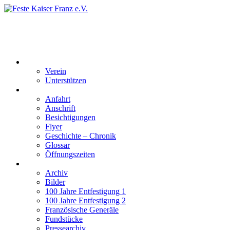
Feste Kaiser Franz e.V.
Veste Kaiser Franz | Erbauet unter Friedrich Wilhelm III | In den
Jahren 1817 bis 1820
Der Verein
Verein
Unterstützen
Besucherinformation
Anfahrt
Anschrift
Besichtigungen
Flyer
Geschichte – Chronik
Glossar
Öffnungszeiten
Interaktiv
Archiv
Bilder
100 Jahre Entfestigung 1
100 Jahre Entfestigung 2
Französische Generäle
Fundstücke
Pressearchiv