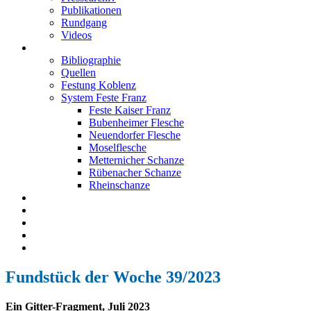
Publikationen
Rundgang
Videos
Festung Koblenz
Bibliographie
Quellen
Festung Koblenz
System Feste Franz
Feste Kaiser Franz
Bubenheimer Flesche
Neuendorfer Flesche
Moselflesche
Metternicher Schanze
Rübenacher Schanze
Rheinschanze
Neuendorfer Flesche
Kontakt
Impressum
Datenschutz
English
Fundstück der Woche 39/2023
Ein Gitter-Fragment, Juli 2023