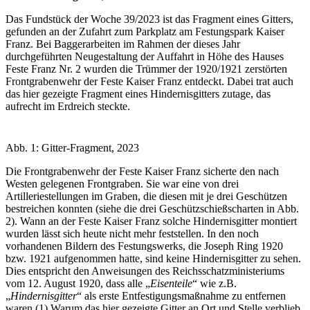
Das Fundstück der Woche 39/2023 ist das Fragment eines Gitters,
gefunden an der Zufahrt zum Parkplatz am Festungspark Kaiser
Franz. Bei Baggerarbeiten im Rahmen der dieses Jahr
durchgeführten Neugestaltung der Auffahrt in Höhe des Hauses
Feste Franz Nr. 2 wurden die Trümmer der 1920/1921 zerstörten
Frontgrabenwehr der Feste Kaiser Franz entdeckt. Dabei trat auch
das hier gezeigte Fragment eines Hindernisgitters zutage, das
aufrecht im Erdreich steckte.
Abb. 1: Gitter-Fragment, 2023
Die Frontgrabenwehr der Feste Kaiser Franz sicherte den nach
Westen gelegenen Frontgraben. Sie war eine von drei
Artilleriestellungen im Graben, die diesen mit je drei Geschützen
bestreichen konnten (siehe die drei Geschützschießscharten in Abb.
2). Wann an der Feste Kaiser Franz solche Hindernisgitter montiert
wurden lässt sich heute nicht mehr feststellen. In den noch
vorhandenen Bildern des Festungswerks, die Joseph Ring 1920
bzw. 1921 aufgenommen hatte, sind keine Hindernisgitter zu sehen.
Dies entspricht den Anweisungen des Reichsschatzministeriums
vom 12. August 1920, dass alle „
Eisenteile
“ wie z.B.
„
Hindernisgitter
“ als erste Entfestigungsmaßnahme zu entfernen
waren.(1) Warum das hier gezeigte Gitter an Ort und Stelle verblieb