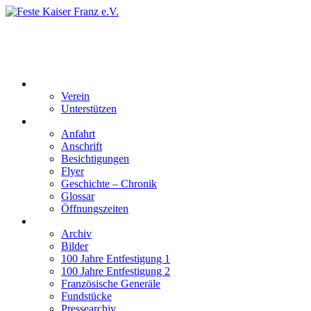
Feste Kaiser Franz e.V.
Veste Kaiser Franz | Erbauet unter Friedrich Wilhelm III | In den
Jahren 1817 bis 1820
Der Verein
Verein
Unterstützen
Besucherinformation
Anfahrt
Anschrift
Besichtigungen
Flyer
Geschichte – Chronik
Glossar
Öffnungszeiten
Interaktiv
Archiv
Bilder
100 Jahre Entfestigung 1
100 Jahre Entfestigung 2
Französische Generäle
Fundstücke
Pressearchiv