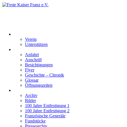
Feste Kaiser Franz e.V.
Veste Kaiser Franz | Erbauet unter Friedrich Wilhelm III | In den
Jahren 1817 bis 1820
Der Verein
Verein
Unterstützen
Besucherinformation
Anfahrt
Anschrift
Besichtigungen
Flyer
Geschichte – Chronik
Glossar
Öffnungszeiten
Interaktiv
Archiv
Bilder
100 Jahre Entfestigung 1
100 Jahre Entfestigung 2
Französische Generäle
Fundstücke
Pressearchiv