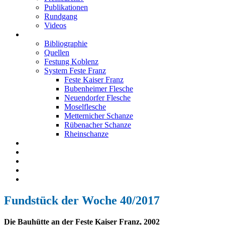
Publikationen
Rundgang
Videos
Festung Koblenz
Bibliographie
Quellen
Festung Koblenz
System Feste Franz
Feste Kaiser Franz
Bubenheimer Flesche
Neuendorfer Flesche
Moselflesche
Metternicher Schanze
Rübenacher Schanze
Rheinschanze
Neuendorfer Flesche
Kontakt
Impressum
Datenschutz
English
Fundstück der Woche 40/2017
Die Bauhütte an der Feste Kaiser Franz, 2002