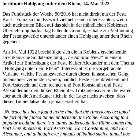
berühmte Hohlgang unter dem Rhein, 14. Mai 1922
Das Fundstück der Woche 50/2016 hat nicht direkt mit der Feste
Kaiser Franz zu tun. Es wirft vielmehr einen interessanten, wenn
auch nüchternen Blick auf das sich in der mündlichen Koblenzer
Überlieferung hartnäckig haltende Gerücht, es hätte zur Verbindung
der Festungswerke untereinander einen Hohlgang unter dem Rhein
gegeben.
Am 14. Mai 1922 beschäftigte sich die in Koblenz erscheinende
amerikanische Soldatenzeitung „
The Amaroc News
“ in einem
Artikel zur Entfestigung der Feste Kaiser Alexander mit dem Thema
„Hohlgang unter dem Rhein“. Interessant ist die vorgebrachte
Variante, welche Festungswerke durch diesen fantastischen Gang
miteinander verbunden waren, nämlich Feste Ehrenbreitstein und
Fort Asterstein auf dem rechten und Fort Konstantin und Feste
Alexander auf dem linken Rheinufer. Trotz intensiver Suche waren
aber auch die Amerikaner nicht in der Lage nachzuweisen, dass
dieser Tunnel tatsächlich jemals existiert hat.
„
No trace has been found in the time that the Americans occupied
the fort of the fabled tunnel underneath the Rhine. According to a
popular tradition there is a tunnel underneath the Rhine connecting
Fort Ehrenbreitstein, Fort Asterstein, Fort Constantine, and Fort
Alexander, and although every means of finding such a tunnel has