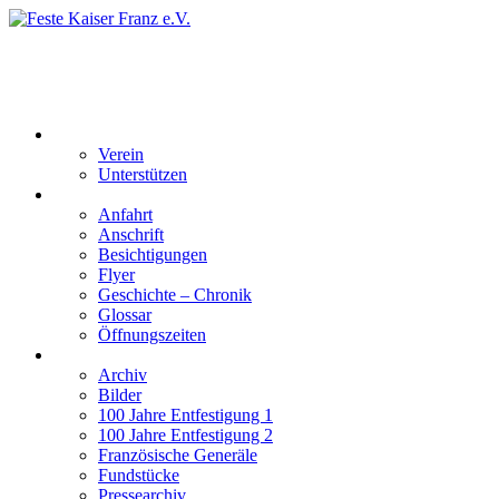
Feste Kaiser Franz e.V.
Veste Kaiser Franz | Erbauet unter Friedrich Wilhelm III | In den
Jahren 1817 bis 1820
Der Verein
Verein
Unterstützen
Besucherinformation
Anfahrt
Anschrift
Besichtigungen
Flyer
Geschichte – Chronik
Glossar
Öffnungszeiten
Interaktiv
Archiv
Bilder
100 Jahre Entfestigung 1
100 Jahre Entfestigung 2
Französische Generäle
Fundstücke
Pressearchiv