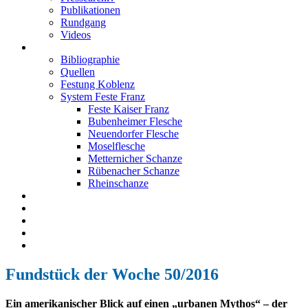
Publikationen
Rundgang
Videos
Festung Koblenz
Bibliographie
Quellen
Festung Koblenz
System Feste Franz
Feste Kaiser Franz
Bubenheimer Flesche
Neuendorfer Flesche
Moselflesche
Metternicher Schanze
Rübenacher Schanze
Rheinschanze
Neuendorfer Flesche
Kontakt
Impressum
Datenschutz
English
Fundstück der Woche 50/2016
Ein amerikanischer Blick auf einen „urbanen Mythos“ – der