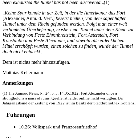
been exhausted the tunnel has not been discovered.
„(1)
„
Keine Spur konnte in der Zeit, in der die Amerikaner das Fort
[Alexander, Anm. d. Verf.]
besetzt hielten, von dem sagenhaften
Tunnel unter dem Rhein gefunden werden. Folgt man einer weit
verbreiteten Überlieferung, existiert ein Tunnel unter dem Rhein zur
Verbindung von Feste Ehrenbreitstein, Fort Asterstein, Fort
Konstantin und Feste Alexander, und obwohl alle erdenklichen
Mittel erschöpft wurden, einen solchen zu finden, wurde der Tunnel
doch nicht entdeckt.
„
Dem ist nichts mehr hinzuzufügen.
Matthias Kellermann
Anmerkungen
(1) The Amaroc News, Nr. 24, S. 5, 14.05.1922: Fort Alexander once a
stronghold is a mass of ruins. Quelle ist leider online nicht verfügbar. Der
Jahrgangsband der Zeitung von 1922 ist im Besitz der Stadtbibliothek Koblenz.
Führungen
10.26: Volkspark und Franzosenfriedhof