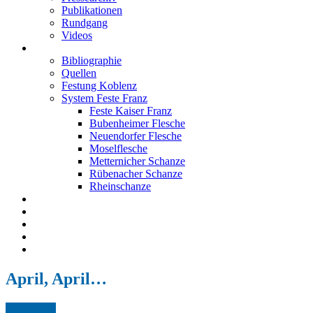
Publikationen
Rundgang
Videos
Festung Koblenz
Bibliographie
Quellen
Festung Koblenz
System Feste Franz
Feste Kaiser Franz
Bubenheimer Flesche
Neuendorfer Flesche
Moselflesche
Metternicher Schanze
Rübenacher Schanze
Rheinschanze
Neuendorfer Flesche
Kontakt
Impressum
Datenschutz
English
April, April…
Apr.
2,
2024