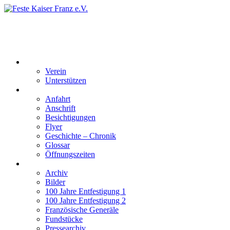
Feste Kaiser Franz e.V.
Veste Kaiser Franz | Erbauet unter Friedrich Wilhelm III | In den
Jahren 1817 bis 1820
Der Verein
Verein
Unterstützen
Besucherinformation
Anfahrt
Anschrift
Besichtigungen
Flyer
Geschichte – Chronik
Glossar
Öffnungszeiten
Interaktiv
Archiv
Bilder
100 Jahre Entfestigung 1
100 Jahre Entfestigung 2
Französische Generäle
Fundstücke
Pressearchiv