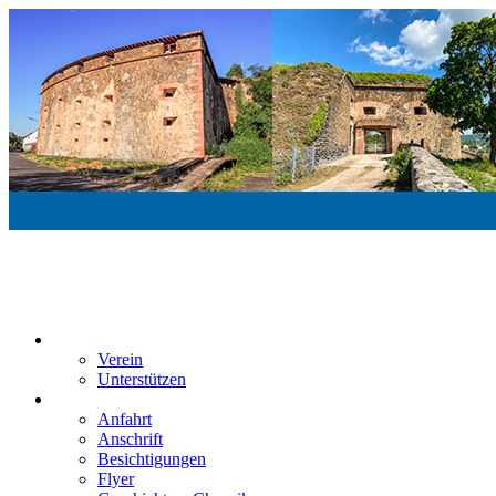
Feste Kaiser Franz e.V.
Veste Kaiser Franz | Erbauet unter Friedrich Wilhelm III | In den
Jahren 1817 bis 1820
Der Verein
Verein
Unterstützen
Besucherinformation
Anfahrt
Anschrift
Besichtigungen
Flyer