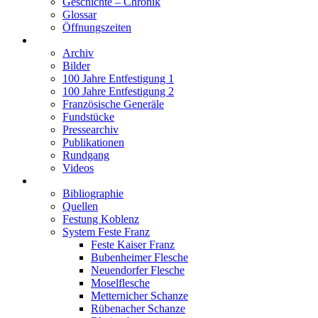
Geschichte – Chronik
Glossar
Öffnungszeiten
Interaktiv
Archiv
Bilder
100 Jahre Entfestigung 1
100 Jahre Entfestigung 2
Französische Generäle
Fundstücke
Pressearchiv
Publikationen
Rundgang
Videos
Festung Koblenz
Bibliographie
Quellen
Festung Koblenz
System Feste Franz
Feste Kaiser Franz
Bubenheimer Flesche
Neuendorfer Flesche
Moselflesche
Metternicher Schanze
Rübenacher Schanze