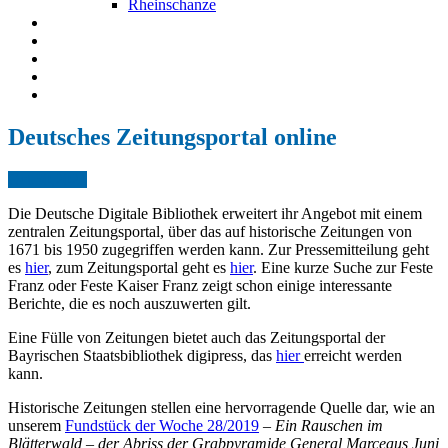
Rheinschanze
Neuendorfer Flesche
Kontakt
Impressum
Datenschutz
English
Deutsches Zeitungsportal online
Oct.
30,
2021
Die Deutsche Digitale Bibliothek erweitert ihr Angebot mit einem
zentralen Zeitungsportal, über das auf historische Zeitungen von
1671 bis 1950 zugegriffen werden kann. Zur Pressemitteilung geht
es
hier
, zum Zeitungsportal geht es
hier
. Eine kurze Suche zur Feste
Franz oder Feste Kaiser Franz zeigt schon einige interessante
Berichte, die es noch auszuwerten gilt.
Eine Fülle von Zeitungen bietet auch das Zeitungsportal der
Bayrischen Staatsbibliothek digipress, das
hier
erreicht werden
kann.
Historische Zeitungen stellen eine hervorragende Quelle dar, wie an
unserem
Fundstück der Woche 28/2019
–
Ein Rauschen im
Blätterwald – der Abriss der Grabpyramide General Marceaus Juni