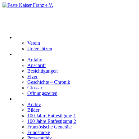
Feste Kaiser Franz e.V.
Veste Kaiser Franz | Erbauet unter Friedrich Wilhelm III | In den
Jahren 1817 bis 1820
Der Verein
Verein
Unterstützen
Besucherinformation
Anfahrt
Anschrift
Besichtigungen
Flyer
Geschichte – Chronik
Glossar
Öffnungszeiten
Interaktiv
Archiv
Bilder
100 Jahre Entfestigung 1
100 Jahre Entfestigung 2
Französische Generäle
Fundstücke
Pressearchiv