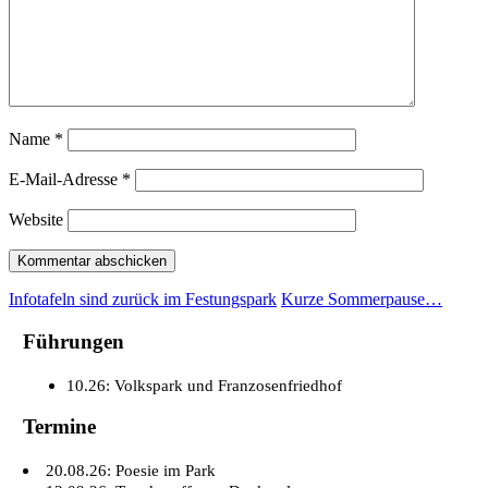
Name
*
E-Mail-Adresse
*
Website
Infotafeln sind zurück im Festungspark
Kurze Sommerpause…
Führungen
10.26: Volkspark und Franzosenfriedhof
Termine
20.08.26: Poesie im Park