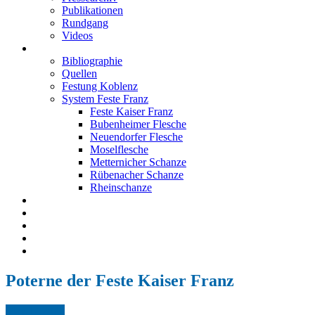
Publikationen
Rundgang
Videos
Festung Koblenz
Bibliographie
Quellen
Festung Koblenz
System Feste Franz
Feste Kaiser Franz
Bubenheimer Flesche
Neuendorfer Flesche
Moselflesche
Metternicher Schanze
Rübenacher Schanze
Rheinschanze
Neuendorfer Flesche
Kontakt
Impressum
Datenschutz
English
Poterne der Feste Kaiser Franz
May.
17,
2026