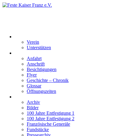
Feste Kaiser Franz e.V.
Veste Kaiser Franz | Erbauet unter Friedrich Wilhelm III | In den
Jahren 1817 bis 1820
Der Verein
Verein
Unterstützen
Besucherinformation
Anfahrt
Anschrift
Besichtigungen
Flyer
Geschichte – Chronik
Glossar
Öffnungszeiten
Interaktiv
Archiv
Bilder
100 Jahre Entfestigung 1
100 Jahre Entfestigung 2
Französische Generäle
Fundstücke
Pressearchiv