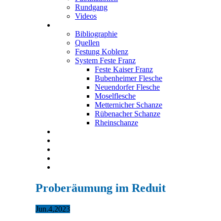
Rundgang
Videos
Festung Koblenz
Bibliographie
Quellen
Festung Koblenz
System Feste Franz
Feste Kaiser Franz
Bubenheimer Flesche
Neuendorfer Flesche
Moselflesche
Metternicher Schanze
Rübenacher Schanze
Rheinschanze
Neuendorfer Flesche
Kontakt
Impressum
Datenschutz
English
Proberäumung im Reduit
Jun.
4,
2023