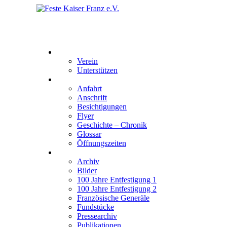
Feste Kaiser Franz e.V.
Veste Kaiser Franz | Erbauet unter Friedrich Wilhelm III | 
Der Verein
Verein
Unterstützen
Besucherinformation
Anfahrt
Anschrift
Besichtigungen
Flyer
Geschichte – Chronik
Glossar
Öffnungszeiten
Interaktiv
Archiv
Bilder
100 Jahre Entfestigung 1
100 Jahre Entfestigung 2
Französische Generäle
Fundstücke
Pressearchiv
Publikationen