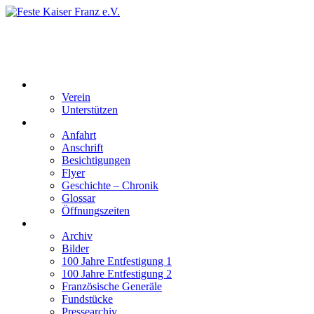
Feste Kaiser Franz e.V.
Veste Kaiser Franz | Erbauet unter Friedrich Wilhelm III | In den
Jahren 1817 bis 1820
Der Verein
Verein
Unterstützen
Besucherinformation
Anfahrt
Anschrift
Besichtigungen
Flyer
Geschichte – Chronik
Glossar
Öffnungszeiten
Interaktiv
Archiv
Bilder
100 Jahre Entfestigung 1
100 Jahre Entfestigung 2
Französische Generäle
Fundstücke
Pressearchiv