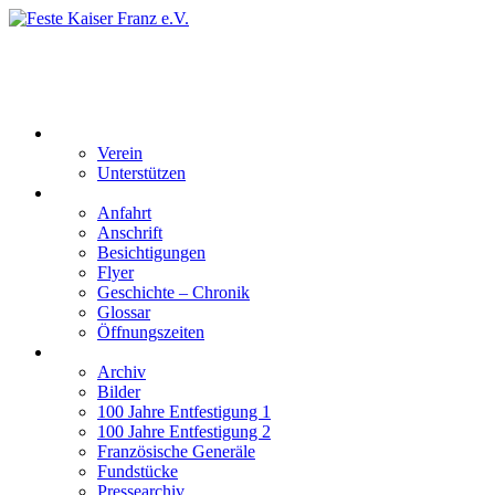
Feste Kaiser Franz e.V.
Veste Kaiser Franz | Erbauet unter Friedrich Wilhelm III | In den
Jahren 1817 bis 1820
Der Verein
Verein
Unterstützen
Besucherinformation
Anfahrt
Anschrift
Besichtigungen
Flyer
Geschichte – Chronik
Glossar
Öffnungszeiten
Interaktiv
Archiv
Bilder
100 Jahre Entfestigung 1
100 Jahre Entfestigung 2
Französische Generäle
Fundstücke
Pressearchiv