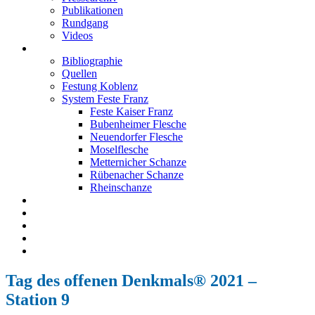
Publikationen
Rundgang
Videos
Festung Koblenz
Bibliographie
Quellen
Festung Koblenz
System Feste Franz
Feste Kaiser Franz
Bubenheimer Flesche
Neuendorfer Flesche
Moselflesche
Metternicher Schanze
Rübenacher Schanze
Rheinschanze
Neuendorfer Flesche
Kontakt
Impressum
Datenschutz
English
Tag des offenen Denkmals® 2021 –
Station 9