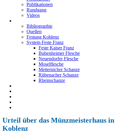
Publikationen
Rundgang
Videos
Festung Koblenz
Bibliographie
Quellen
Festung Koblenz
System Feste Franz
Feste Kaiser Franz
Bubenheimer Flesche
Neuendorfer Flesche
Moselflesche
Metternicher Schanze
Rübenacher Schanze
Rheinschanze
Neuendorfer Flesche
Kontakt
Impressum
Datenschutz
English
Urteil über das Münzmeisterhaus in
Koblenz