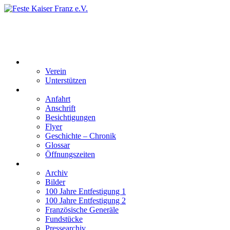
Feste Kaiser Franz e.V.
Veste Kaiser Franz | Erbauet unter Friedrich Wilhelm III | In den
Jahren 1817 bis 1820
Der Verein
Verein
Unterstützen
Besucherinformation
Anfahrt
Anschrift
Besichtigungen
Flyer
Geschichte – Chronik
Glossar
Öffnungszeiten
Interaktiv
Archiv
Bilder
100 Jahre Entfestigung 1
100 Jahre Entfestigung 2
Französische Generäle
Fundstücke
Pressearchiv