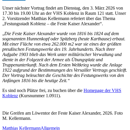
Unser nächster Vortrag findet am Dienstag, den 3. März 2026 von
17.30 bis 19.00 Uhr an der VHS Koblenz in Raum 121 statt. Unser
2. Vorsitzender Matthias Kellermann referiert über das Thema
„Festungsstadt Koblenz – die Feste Kaiser Alexander“.
„
Die Feste Kaiser Alexander wurde von 1816 bis 1824 auf dem
sogenannten Hunnenkopf oder Spitzberg (heute Karthause) erbaut.
Mit einer Fläche von etwa 262.000 m2 war sie eines der größten
preußischen Festungswerke des 19. Jahrhunderts. Nach ihrer
Aufgabe 1903 blieb das Werk unter militärischer Verwaltung und
diente in der Folgezeit der Armee als Übungsplatz und
Truppenunterkunft. Nach dem Ersten Weltkrieg wurde die Anlage
1922 aufgrund der Bestimmungen des Versailler Vertrags geschleift.
Der Vortrag beleuchtet die Geschichte des Festungswerks von den
Anfängen 1816 bis die heutige Zeit.“
Es sind noch Plätze frei, zu buchen über die
Homepage der VHS
Koblenz
(Kursnummer 1.0911).
Die Greifen am Löwentor der Feste Kaiser Alexander, 2026. Foto
M. Kellermann.
Matthias Kellermann
Allgemein