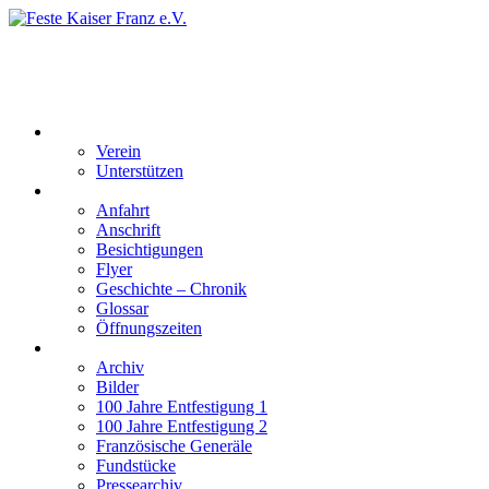
Feste Kaiser Franz e.V.
Veste Kaiser Franz | Erbauet unter Friedrich Wilhelm III | In den
Jahren 1817 bis 1820
Der Verein
Verein
Unterstützen
Besucherinformation
Anfahrt
Anschrift
Besichtigungen
Flyer
Geschichte – Chronik
Glossar
Öffnungszeiten
Interaktiv
Archiv
Bilder
100 Jahre Entfestigung 1
100 Jahre Entfestigung 2
Französische Generäle
Fundstücke
Pressearchiv