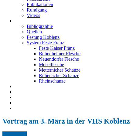
Publikationen
Rundgang
Videos
Festung Koblenz
Bibliographie
Quellen
Festung Koblenz
System Feste Franz
Feste Kaiser Franz
Bubenheimer Flesche
Neuendorfer Flesche
Moselflesche
Metternicher Schanze
Rübenacher Schanze
Rheinschanze
Neuendorfer Flesche
Kontakt
Impressum
Datenschutz
English
Vortrag am 3. März in der VHS Koblenz
Feb.
22,
2026