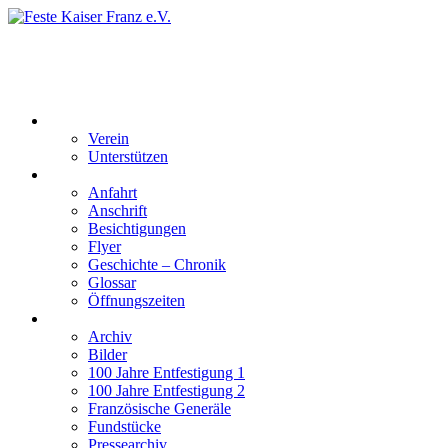
Feste Kaiser Franz e.V.
Veste Kaiser Franz | Erbauet unter Friedrich Wilhelm III | In den
Jahren 1817 bis 1820
Der Verein
Verein
Unterstützen
Besucherinformation
Anfahrt
Anschrift
Besichtigungen
Flyer
Geschichte – Chronik
Glossar
Öffnungszeiten
Interaktiv
Archiv
Bilder
100 Jahre Entfestigung 1
100 Jahre Entfestigung 2
Französische Generäle
Fundstücke
Pressearchiv