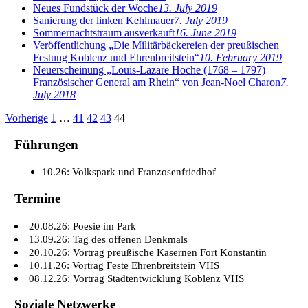
Neues Fundstück der Woche
13. July 2019
Sanierung der linken Kehlmauer
7. July 2019
Sommernachtstraum ausverkauft
16. June 2019
Veröffentlichung „Die Militärbäckereien der preußischen
Festung Koblenz und Ehrenbreitstein“
10. February 2019
Neuerscheinung „Louis-Lazare Hoche (1768 – 1797)
Französischer General am Rhein“ von Jean-Noel Charon
7.
July 2018
Beitragsnavigation
Vorherige
1
…
41
42
43
44
Führungen
10.26: Volkspark und Franzosenfriedhof
Termine
20.08.26: Poesie im Park
13.09.26: Tag des offenen Denkmals
20.10.26: Vortrag preußische Kasernen Fort Konstantin
10.11.26: Vortrag Feste Ehrenbreitstein VHS
08.12.26: Vortrag Stadtentwicklung Koblenz VHS
Soziale Netzwerke