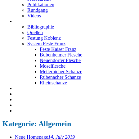
Publikationen
Rundgang
Videos
Festung Koblenz
Bibliographie
Quellen
Festung Koblenz
System Feste Franz
Feste Kaiser Franz
Bubenheimer Flesche
Neuendorfer Flesche
Moselflesche
Metternicher Schanze
Rübenacher Schanze
Rheinschanze
Neuendorfer Flesche
Kontakt
Impressum
Datenschutz
English
Kategorie:
Allgemein
Neue Homepage
14. July 2019