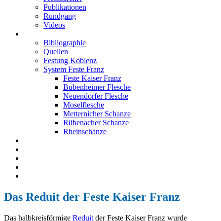
Publikationen
Rundgang
Videos
Festung Koblenz
Bibliographie
Quellen
Festung Koblenz
System Feste Franz
Feste Kaiser Franz
Bubenheimer Flesche
Neuendorfer Flesche
Moselflesche
Metternicher Schanze
Rübenacher Schanze
Rheinschanze
Neuendorfer Flesche
Kontakt
Impressum
Datenschutz
English
Das Reduit der Feste Kaiser Franz
Das halbkreisförmige
Reduit
der Feste Kaiser Franz wurde