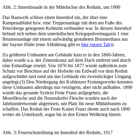
Abb. 2: Innenfassade in der Mittelachse des Reduits, um 1900
Das Bauwerk schloss einen Innenhof ein, der über eine
Rampenabfahrt bzw. eine Treppenanlage mit dem am Fuße des
Petersbergs gelegenen Kehturm verbunden war. In diesem Innenhof
befand sich neben dem unterirdischen Kriegspulvermagazin 1 eine
Brunnenanlage mit einem aufwändig gestalteten Brunnenhaus aus
der Sayner Hütte (eine Abbildung gibt es
hier (neuer Tab)
).
Zu größeren Umbauten am Gebäude kam es in den 1860-Jahren,
dabei wurde u.a. der Zinnenkranz auf dem Dach entfernt und durch
eine Erdauflage ersetzt. Von 1876 bis 1877 wurde außerdem zum
Schutz vor Beschuss auf der Hofseite ein Erdwall vor dem Reduit
aufgeschüttet und rund um das Gebäude ein zweistöckiger Umgang
angelegt.(3) Den Niedergang der Koblenzer Festungswerke konnten
diese Umbauten allerdings nur verzögern, aber nicht aufhalten. 1890
wurde das gesamte System Feste Franz aufgegeben, die
Moselflesche und die Neuendorfer Flesche wurden nach der
Jahrhundertwende abgerissen, um Platz für neue Militärbauten zu
schaffen. Das Reduit der Feste Kaiser Franz diente auch nach 1890
weiter als Unterkunft, sogar bis in den Ersten Weltkrieg hinein.
Abb. 3: Feuerschutzübung im Innenhof des Reduits, 1917