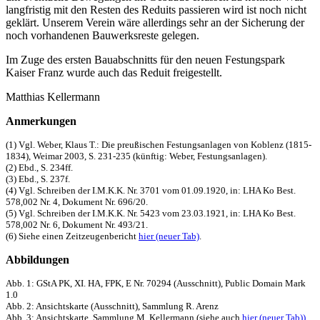
langfristig mit den Resten des Reduits passieren wird ist noch nicht
geklärt. Unserem Verein wäre allerdings sehr an der Sicherung der
noch vorhandenen Bauwerksreste gelegen.
Im Zuge des ersten Bauabschnitts für den neuen Festungspark
Kaiser Franz wurde auch das Reduit freigestellt.
Matthias Kellermann
Anmerkungen
(1) Vgl. Weber, Klaus T.: Die preußischen Festungsanlagen von Koblenz (1815-
1834), Weimar 2003, S. 231-235 (künftig: Weber, Festungsanlagen).
(2) Ebd., S. 234ff.
(3) Ebd., S. 237f.
(4) Vgl. Schreiben der I.M.K.K. Nr. 3701 vom 01.09.1920, in: LHA Ko Best.
578,002 Nr. 4, Dokument Nr. 696/20.
(5) Vgl. Schreiben der I.M.K.K. Nr. 5423 vom 23.03.1921, in: LHA Ko Best.
578,002 Nr. 6, Dokument Nr. 493/21.
(6) Siehe einen Zeitzeugenbericht
hier (neuer Tab)
.
Abbildungen
Abb. 1: GStA PK, XI. HA, FPK, E Nr. 70294 (Ausschnitt), Public Domain Mark
1.0
Abb. 2: Ansichtskarte (Ausschnitt), Sammlung R. Arenz
Abb. 3: Ansichtskarte, Sammlung M. Kellermann (siehe auch
hier (neuer Tab))