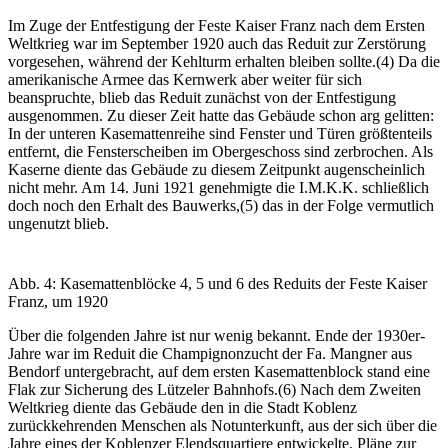
Im Zuge der Entfestigung der Feste Kaiser Franz nach dem Ersten
Weltkrieg war im September 1920 auch das Reduit zur Zerstörung
vorgesehen, während der Kehlturm erhalten bleiben sollte.(4) Da die
amerikanische Armee das Kernwerk aber weiter für sich
beanspruchte, blieb das Reduit zunächst von der Entfestigung
ausgenommen. Zu dieser Zeit hatte das Gebäude schon arg gelitten:
In der unteren Kasemattenreihe sind Fenster und Türen größtenteils
entfernt, die Fensterscheiben im Obergeschoss sind zerbrochen. Als
Kaserne diente das Gebäude zu diesem Zeitpunkt augenscheinlich
nicht mehr. Am 14. Juni 1921 genehmigte die I.M.K.K. schließlich
doch noch den Erhalt des Bauwerks,(5) das in der Folge vermutlich
ungenutzt blieb.
Abb. 4: Kasemattenblöcke 4, 5 und 6 des Reduits der Feste Kaiser
Franz, um 1920
Über die folgenden Jahre ist nur wenig bekannt. Ende der 1930er-
Jahre war im Reduit die Champignonzucht der Fa. Mangner aus
Bendorf untergebracht, auf dem ersten Kasemattenblock stand eine
Flak zur Sicherung des Lützeler Bahnhofs.(6) Nach dem Zweiten
Weltkrieg diente das Gebäude den in die Stadt Koblenz
zurückkehrenden Menschen als Notunterkunft, aus der sich über die
Jahre eines der Koblenzer Elendsquartiere entwickelte. Pläne zur