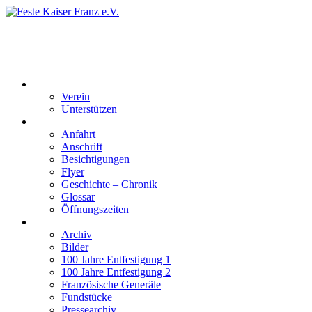
Feste Kaiser Franz e.V.
Veste Kaiser Franz | Erbauet unter Friedrich Wilhelm III | In den
Jahren 1817 bis 1820
Der Verein
Verein
Unterstützen
Besucherinformation
Anfahrt
Anschrift
Besichtigungen
Flyer
Geschichte – Chronik
Glossar
Öffnungszeiten
Interaktiv
Archiv
Bilder
100 Jahre Entfestigung 1
100 Jahre Entfestigung 2
Französische Generäle
Fundstücke
Pressearchiv