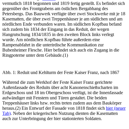
vermutlich 1818 begonnen und 1819 fertig gestellt. Es befindet sich
gegenüber des Frontgrabens am östlichen Bergabhang des
Petersbergs. Das Bauwerk verfügte über zwei Stockwerke mit je 18
Kasematten, die über zwei Treppenhäuser je am südlichen und am
nördlichen Ende verbunden waren. Im südlichen Kopfbau befand
sich zudem bis 1834 der Eingang in das Reduit, der wegen
Hangrutschung 1834/1835 in den zweiten Block links verlegt
wurde. Am nördlichen Kopfbau führte außerdem eine
Rampenabfahrt in die unterirdische Kommunikation zur
Bubenheimer Flesche. Hier befindet sich auch ein Zugang in die
Ringpoterne unter dem Gebäude.(1)
Abb. 1: Reduit und Kehlturm der Feste Kaiser Franz, nach 1867
Während die zum Werkhof der Feste Kaiser Franz gerichtete
Außenfassade des Reduits über acht Kanonenschießscharten im
Erdgeschoss und 18 im Obergeschoss verfügt, ist die Innenfassade
aufwändiger mit Fenstern und Türen gestaltet. Die beiden
Treppenhäuser links bzw. rechts treten zudem aus dem Baukörper
heraus.(2) Ein Entwurf der Fassade von 1818 findet sich
hier (neuer
Tab)
. Neben der kriegerischen Nutzung dienten die Kasematten
auch zur Unterbringung der hier stationierten Soldaten.