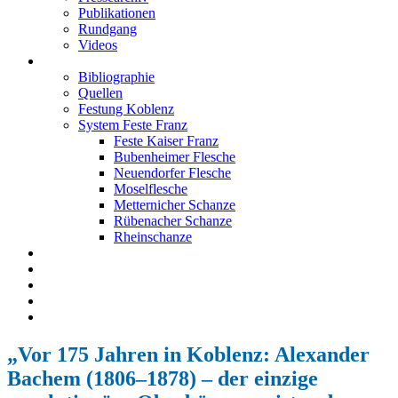
Publikationen
Rundgang
Videos
Festung Koblenz
Bibliographie
Quellen
Festung Koblenz
System Feste Franz
Feste Kaiser Franz
Bubenheimer Flesche
Neuendorfer Flesche
Moselflesche
Metternicher Schanze
Rübenacher Schanze
Rheinschanze
Neuendorfer Flesche
Kontakt
Impressum
Datenschutz
English
„Vor 175 Jahren in Koblenz: Alexander
Bachem (1806–1878) – der einzige