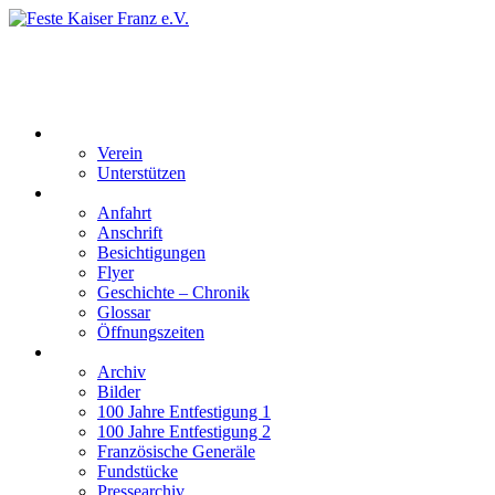
Feste Kaiser Franz e.V.
Veste Kaiser Franz | Erbauet unter Friedrich Wilhelm III | In den
Jahren 1817 bis 1820
Der Verein
Verein
Unterstützen
Besucherinformation
Anfahrt
Anschrift
Besichtigungen
Flyer
Geschichte – Chronik
Glossar
Öffnungszeiten
Interaktiv
Archiv
Bilder
100 Jahre Entfestigung 1
100 Jahre Entfestigung 2
Französische Generäle
Fundstücke
Pressearchiv