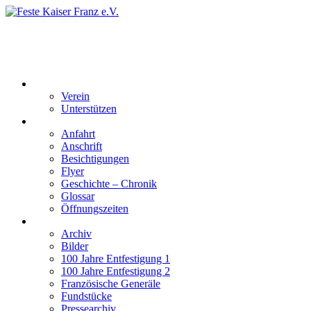
Feste Kaiser Franz e.V.
Veste Kaiser Franz | Erbauet unter Friedrich Wilhelm III | In den
Jahren 1817 bis 1820
Der Verein
Verein
Unterstützen
Besucherinformation
Anfahrt
Anschrift
Besichtigungen
Flyer
Geschichte – Chronik
Glossar
Öffnungszeiten
Interaktiv
Archiv
Bilder
100 Jahre Entfestigung 1
100 Jahre Entfestigung 2
Französische Generäle
Fundstücke
Pressearchiv