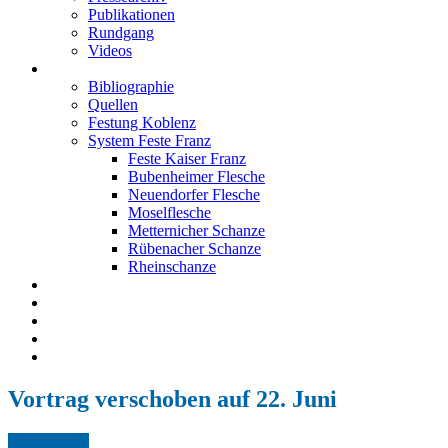
Publikationen
Rundgang
Videos
Festung Koblenz
Bibliographie
Quellen
Festung Koblenz
System Feste Franz
Feste Kaiser Franz
Bubenheimer Flesche
Neuendorfer Flesche
Moselflesche
Metternicher Schanze
Rübenacher Schanze
Rheinschanze
Neuendorfer Flesche
Kontakt
Impressum
Datenschutz
English
Vortrag verschoben auf 22. Juni
Mar.
29,
2021