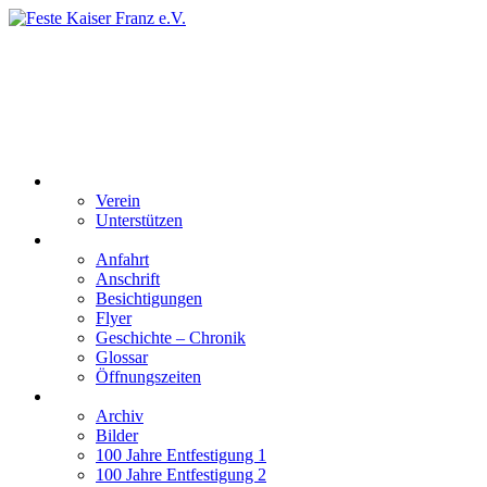
Feste Kaiser Franz e.V.
Veste Kaiser Franz | Erbauet unter Friedrich Wilhelm III | In den
Jahren 1817 bis 1820
Der Verein
Verein
Unterstützen
Besucherinformation
Anfahrt
Anschrift
Besichtigungen
Flyer
Geschichte – Chronik
Glossar
Öffnungszeiten
Interaktiv
Archiv
Bilder
100 Jahre Entfestigung 1
100 Jahre Entfestigung 2