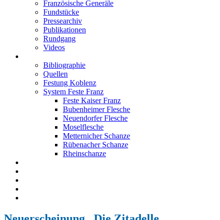
Französische Generäle
Fundstücke
Pressearchiv
Publikationen
Rundgang
Videos
Festung Koblenz
Bibliographie
Quellen
Festung Koblenz
System Feste Franz
Feste Kaiser Franz
Bubenheimer Flesche
Neuendorfer Flesche
Moselflesche
Metternicher Schanze
Rübenacher Schanze
Rheinschanze
Neuendorfer Flesche
Kontakt
Impressum
Datenschutz
English
Neuerscheinung „Die Zitadelle