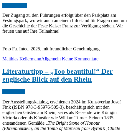
May.
10,
2025
Der Zugang zu den Führungen erfolgt über den Parkplatz am
Festungspark, wo wir auch an einem Infostand für Fragen rund um
die Geschichte der Feste Kaiser Franz zur Verfügung stehen. Wir
freuen uns auf Ihre Teilnahme!
Foto Fa. Intec, 2025, mit freundlicher Genehmigung
Matthias Kellermann
Allgemein
Keine Kommentare
Literaturtipp – „Too beautiful!“ Der
englische Blick auf den Rhein
May.
2,
2025
Der Ausstellungskatalog, erschienen 2024 im Kunstverlag Josef
Fink (ISBN 978-3-95976-505-3), beschäftigt sich mit den
englischen Gästen am Rhein, sei es als Reisende wie Königin
Victoria oder als Künstler wie William Turner. Seinem 1835
entstandenen Gemälde „
The Bright Stone of Honour
(Ehrenbreitstein) an the Tomb of Marceau from Byron’s ‚Childe