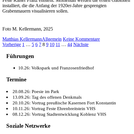
Feste Kaiser Franz entsteht. Momentan werden die ersten Gabionen
installiert, die die Anfang der 1920er-Jahre gesprengten
Grabenmauern visualisieren sollen.
Foto M. Kellermann, 2025
Matthias Kellermann
Allgemein
Keine Kommentare
Beitragsnavigation
Vorherige
1
…
5
6
7
8
9
10
11
…
44
Nächste
Führungen
10.26: Volkspark und Franzosenfriedhof
Termine
20.08.26: Poesie im Park
13.09.26: Tag des offenen Denkmals
20.10.26: Vortrag preußische Kasernen Fort Konstantin
10.11.26: Vortrag Feste Ehrenbreitstein VHS
08.12.26: Vortrag Stadtentwicklung Koblenz VHS
Soziale Netzwerke